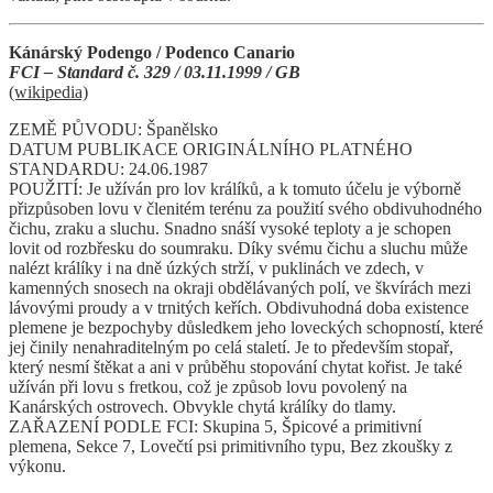
Kánárský Podengo / Podenco Canario
FCI – Standard č. 329 / 03.11.1999 / GB
(wikipedia)
ZEMĚ PŮVODU: Španělsko
DATUM PUBLIKACE ORIGINÁLNÍHO PLATNÉHO
STANDARDU: 24.06.1987
POUŽITÍ: Je užíván pro lov králíků, a k tomuto účelu je výborně
přizpůsoben lovu v členitém terénu za použití svého obdivuhodného
čichu, zraku a sluchu. Snadno snáší vysoké teploty a je schopen
lovit od rozbřesku do soumraku. Díky svému čichu a sluchu může
nalézt králíky i na dně úzkých strží, v puklinách ve zdech, v
kamenných snosech na okraji obdělávaných polí, ve škvírách mezi
lávovými proudy a v trnitých keřích. Obdivuhodná doba existence
plemene je bezpochyby důsledkem jeho loveckých schopností, které
jej činily nenahraditelným po celá staletí. Je to především stopař,
který nesmí štěkat a ani v průběhu stopování chytat kořist. Je také
užíván při lovu s fretkou, což je způsob lovu povolený na
Kanárských ostrovech. Obvykle chytá králíky do tlamy.
ZAŘAZENÍ PODLE FCI: Skupina 5, Špicové a primitivní
plemena, Sekce 7, Lovečtí psi primitivního typu, Bez zkoušky z
výkonu.