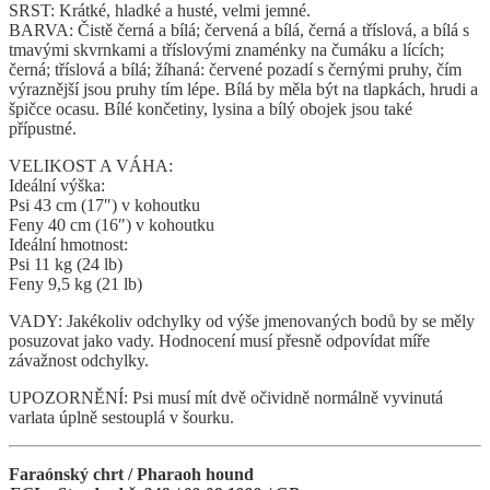
SRST: Krátké, hladké a husté, velmi jemné.
BARVA: Čistě černá a bílá; červená a bílá, černá a tříslová, a bílá s
tmavými skvrnkami a tříslovými znaménky na čumáku a lících;
černá; tříslová a bílá; žíhaná: červené pozadí s černými pruhy, čím
výraznější jsou pruhy tím lépe. Bílá by měla být na tlapkách, hrudi a
špičce ocasu. Bílé končetiny, lysina a bílý obojek jsou také
přípustné.
VELIKOST A VÁHA:
Ideální výška:
Psi 43 cm (17″) v kohoutku
Feny 40 cm (16″) v kohoutku
Ideální hmotnost:
Psi 11 kg (24 lb)
Feny 9,5 kg (21 lb)
VADY: Jakékoliv odchylky od výše jmenovaných bodů by se měly
posuzovat jako vady. Hodnocení musí přesně odpovídat míře
závažnost odchylky.
UPOZORNĚNÍ: Psi musí mít dvě očividně normálně vyvinutá
varlata úplně sestouplá v šourku.
Faraónský chrt / Pharaoh hound