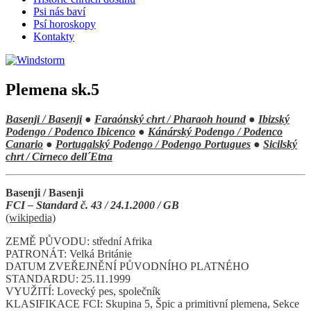
Psi nás baví
Psí horoskopy
Kontakty
Plemena sk.5
Basenji / Basenji
●
Faraónský chrt / Pharaoh hound
●
Ibizský
Podengo / Podenco Ibicenco
●
Kánárský Podengo / Podenco
Canario
●
Portugalský Podengo / Podengo Portugues
●
Sicilský
chrt / Cirneco dell´Etna
Basenji / Basenji
FCI – Standard č. 43 / 24.1.2000 / GB
(wikipedia)
ZEMĚ PŮVODU: střední Afrika
PATRONÁT: Velká Británie
DATUM ZVEŘEJNĚNÍ PŮVODNÍHO PLATNÉHO
STANDARDU: 25.11.1999
VYUŽITÍ: Lovecký pes, společník
KLASIFIKACE FCI: Skupina 5, Špic a primitivní plemena, Sekce