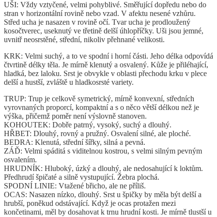
UŠI: Vždy vztyčené, velmi pohyblivé. Směřující dopředu nebo do
stran v horizontální rovině nebo vzad. V afektu nesené vzhůru.
Střed ucha je nasazen v rovině očí. Tvar ucha je prodloužený
kosočtverec, useknutý ve třetině delší úhlopříčky. Uši jsou jemné,
uvnitř neosrstěné, střední, nikoliv přehnané velikosti.
KRK: Velmi suchý, a to ve spodní i horní části. Jeho délka odpovídá
čtvrtině délky těla. Je mírně klenutý a osvalený. Kůže je přiléhající,
hladká, bez laloku. Srst je obvykle v oblasti přechodu krku v plece
delší a hustší, zvláště u hladkosrsté variety.
TRUP: Trup je celkově symetrický, mírně konvexní, středních
vyrovnaných proporcí, kompaktní a s o něco větší délkou než je
výška, přičemž poměr není výslovně stanoven.
KOHOUTEK: Dobře patrný, vysoký, suchý a dlouhý.
HŘBET: Dlouhý, rovný a pružný. Osvalení silné, ale ploché.
BEDRA: Klenutá, střední šířky, silná a pevná.
ZÁĎ: Velmi spáditá s viditelnou kostrou, s velmi silným pevným
osvalením.
HRUDNÍK: Hluboký, úzký a dlouhý, ale nedosahující k loktům.
Předhrudí špičaté a silně vystupující. Žebra plochá.
SPODNÍ LINIE: Vtažené břicho, ale ne příliš.
OCAS: Nasazen nízko, dlouhý. Srst u špičky by měla být delší a
hrubší, poněkud odstávající. Když je ocas protažen mezi
končetinami, měl by dosahovat k trnu hrudní kosti. Je mírně tlustší u