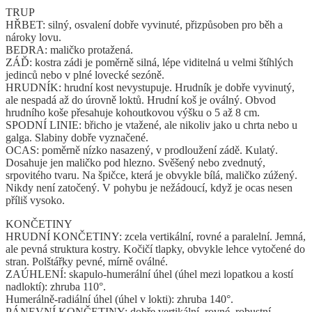
TRUP
HŘBET: silný, osvalení dobře vyvinuté, přizpůsoben pro běh a
nároky lovu.
BEDRA: maličko protažená.
ZÁĎ: kostra zádi je poměrně silná, lépe viditelná u velmi štíhlých
jedinců nebo v plné lovecké sezóně.
HRUDNÍK: hrudní kost nevystupuje. Hrudník je dobře vyvinutý,
ale nespadá až do úrovně loktů. Hrudní koš je oválný. Obvod
hrudního koše přesahuje kohoutkovou výšku o 5 až 8 cm.
SPODNÍ LINIE: břicho je vtažené, ale nikoliv jako u chrta nebo u
galga. Slabiny dobře vyznačené.
OCAS: poměrně nízko nasazený, v prodloužení zádě. Kulatý.
Dosahuje jen maličko pod hlezno. Svěšený nebo zvednutý,
srpovitého tvaru. Na špičce, která je obvykle bílá, maličko zúžený.
Nikdy není zatočený. V pohybu je nežádoucí, když je ocas nesen
příliš vysoko.
KONČETINY
HRUDNÍ KONČETINY: zcela vertikální, rovné a paralelní. Jemná,
ale pevná struktura kostry. Kočičí tlapky, obvykle lehce vytočené do
stran. Polštářky pevné, mírně oválné.
ZAÚHLENÍ: skapulo-humerální úhel (úhel mezi lopatkou a kostí
nadloktí): zhruba 110°.
Humerálně-radiální úhel (úhel v lokti): zhruba 140°.
PÁNEVNÍ KONČETINY: dobře vertikální, rovné, robustní.