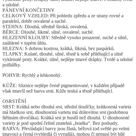
a odolné.
PÁNEVNÍ KONČETINY
CELKOVÝ VZHLED: Při pohledu zpředu a ze strany rovné a
paralelní, dobře osvalené a suché.
STEHNA: Dlouhá, středně široká, osvalená.
BÉRCE: Dlouhé, šikmé, silné, osvalené, suché.
HLEZENNÍ KLOUBY: Středně vysoko posazené, suché a silné,
zaúhlené v tupém úhlu.
HLEZNA: S dobrou kostrou, krátká, šikmá, bez paspárků.
TLAPKY: Kulaté, dlouhé, silné, těsně k sobě přiléhající a silně
vyklenuté prsty. Krátké, silné, nejlépe tmavé drápky. Tvrdé a odolné
polštářky.
POHYB: Rychlý a lehkonohý.
KŮŽE: Sliznice nejlépe černě pigmentované, v každém případě
však tmavší než barva srsti. Kůže tenká a těsně přiléhající.
OSRSTĚNÍ
SRST: Krátká nebo dlouhá srst, střední tloušťky, krátkosrstá varieta
má hladkou srst, dlouhosrstá varieta má drátovitou srst (podobnou
štětinám divočáka). Krátká srst je hustší než dlouhá. U dlouhosrsté
variety je pod spodní čelistí znatelná „bradka“. Bez podsady.
BARVA: Převládající barvy jsou žlutá, béžová (od světlé po velmi
tmavou) a černá (vybledlá či vyrudlá), mohou či nemusí být bílé