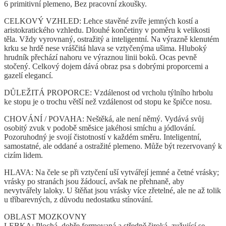
6 primitivní plemeno, Bez pracovní zkoušky.
CELKOVÝ VZHLED: Lehce stavěné zvíře jemných kostí a
aristokratického vzhledu. Dlouhé končetiny v poměru k velikosti
těla. Vždy vyrovnaný, ostražitý a inteligentní. Na výrazně klenutém
krku se hrdě nese vráščitá hlava se vztyčenýma ušima. Hluboký
hrudník přechází nahoru ve výraznou linii boků. Ocas pevně
stočený. Celkový dojem dává obraz psa s dobrými proporcemi a
gazelí elegancí.
DŮLEŽITÁ PROPORCE: Vzdálenost od vrcholu týlního hrbolu
ke stopu je o trochu větší než vzdálenost od stopu ke špičce nosu.
CHOVÁNÍ / POVAHA: Neštěká, ale není němý. Vydává svůj
osobitý zvuk v podobě směsice jakéhosi smíchu a jódlování.
Pozoruhodný je svojí čistotností v každém směru. Inteligentní,
samostatné, ale oddané a ostražité plemeno. Může být rezervovaný k
cizím lidem.
HLAVA: Na čele se při vztyčení uší vytvářejí jemné a četné vrásky;
vrásky po stranách jsou žádoucí, avšak ne přehnaně, aby
nevytvářely laloky. U štěňat jsou vrásky více zřetelné, ale ne až tolik
u tříbarevných, z důvodu nedostatku stínování.
OBLAST MOZKOVNY
LEBKA: Plochá, dobře formovaná a středně široká, zužující se