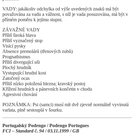
VADY: jakákoliv odchylka od výše uvedených znaků má být
považována za vadu a vážnost, s níž je vada posuzována, má být v
přímém poměru k jejímu stupni.
ZÁVAŽNÉ VADY
Příliš široká hlava
Příliš vyznačený stop
Visící pysky
Absence premolárů (třenových zubů)
Prognathismus
Příliš divergující uši
Plochý hrudník
Vystupující hrudní kost
Zatočený ocas
Příliš nízko položená hlezna; kravský postoj
Křížení hrudních a pánevních končetin v chodu
Agresivní chování
POZNÁMKA: Psi (samci) musí mít dvě zjevně normálně vyvinutá
varlata, plně sestouplá v šourku.
Portugalský Podengo / Podengo Portugues
FCI – Standard č. 94 / 03.11.1999 / GB