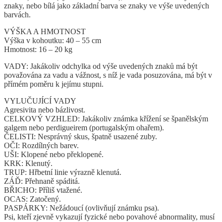
znaky, nebo bílá jako základní barva se znaky ve výše uvedených
barvách.
VÝŠKA A HMOTNOST
Výška v kohoutku: 40 – 55 cm
Hmotnost: 16 – 20 kg
VADY: Jakákoliv odchylka od výše uvedených znaků má být
považována za vadu a vážnost, s níž je vada posuzována, má být v
přímém poměru k jejímu stupni.
VYLUČUJÍCÍ VADY
Agresivita nebo bázlivost.
CELKOVÝ VZHLED: Jakákoliv známka křížení se španělským
galgem nebo perdigueirem (portugalským ohařem).
ČELISTI: Nesprávný skus, špatně usazené zuby.
OČI: Rozdílných barev.
UŠI: Klopené nebo překlopené.
KRK: Klenutý.
TRUP: Hřbetní linie výrazně klenutá.
ZÁĎ: Přehnaně spáditá.
BŘICHO: Příliš vtažené.
OCAS: Zatočený.
PASPÁRKY: Nežádoucí (ovlivňují známku psa).
Psi, kteří zjevně vykazují fyzické nebo povahové abnormality, musí