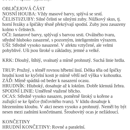
OBLIČEJOVÁ ČÁST
NOSNÍ HOUBA: Vždy masové barvy, splývá se srstí.
ČELISTI/ZUBY: Silné čelisti se silnými zuby. Nůžkový skus, tj.
horní řezáky a špičáky těsně překrývají spodní. Zuby jsou zasazeny
kolmo v čelistech.
OČI: Jantarové barvy, splývají s barvou srsti. Oválného tvaru,
středně hluboko zasazené, s pozorným, inteligentním výrazem.
UŠI: Středně vysoko nasazené. V afektu vztyčené, ale velmi
pohyblivé. Uši jsou široké u základny, jemné a velké.
KRK: Dlouhý, štíhlý, svalnatý a mírně prohnutý. Suchá linie hrdla.
TRUP: Pružný, s téměř rovnou hřbetní linií. Délka těla od špičky
hrudní kosti ke kyčelní kosti je mírně větší než výška v kohoutku.
ZÁĎ: Mírně spáditá od beder k nasazení ocasu.
HRUDNÍK: Hluboký, dosahuje až k loktům. Dobře klenutá žebra.
SPODNÍ LINIE: Uměřeně vtažené břicho.
OCAS: Středně vysoko nasazen, poměrně široký u kořene a
zužující se ke špičce (bičovitého tvaru). V klidu dosahuje k
hlezennímu kloubu. V akci nesen vysoko a prohnutý. Neměl by být
nesen mezi zadními končetinami. Šroubovitý ocas je nežádoucí.
KONČETINY
HRUDNÍ KONČETINY: Rovné a paralelní.