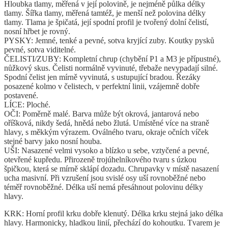
Hloubka tlamy, měřená v její polovině, je nejméně půlka délky
tlamy. Šířka tlamy, měřená tamtéž, je menší než polovina délky
tlamy. Tlama je špičatá, její spodní profil je tvořený dolní čelistí,
nosní hřbet je rovný.
PYSKY: Jemné, tenké a pevné, sotva kryjící zuby. Koutky pysků
pevné, sotva viditelné.
ČELISTI/ZUBY: Kompletní chrup (chybění P1 a M3 je přípustné),
nůžkový skus. Čelisti normálně vyvinuté, třebaže nevypadají silné.
Spodní čelist jen mírně vyvinutá, s ustupující bradou. Řezáky
posazené kolmo v čelistech, v perfektní linii, vzájemně dobře
postavené.
LÍCE: Ploché.
OČI: Poměrně malé. Barva může být okrová, jantarová nebo
oříšková, nikdy šedá, hnědá nebo žlutá. Umístěné více na straně
hlavy, s měkkým výrazem. Oválného tvaru, okraje očních víček
stejné barvy jako nosní houba.
UŠI: Nasazené velmi vysoko a blízko u sebe, vztyčené a pevné,
otevřené kupředu. Přirozeně trojúhelníkového tvaru s úzkou
špičkou, která se mírně sklápí dozadu. Chrupavky v místě nasazení
ucha masivní. Při vzrušení jsou svislé osy uší rovnoběžné nebo
téměř rovnoběžné. Délka uší nemá přesáhnout polovinu délky
hlavy.
KRK: Horní profil krku dobře klenutý. Délka krku stejná jako délka
hlavy. Harmonicky, hladkou linií, přechází do kohoutku. Tvarem je