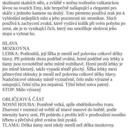
skulinami skalních stěn, a zvláště v terénu tvořeném vulkanickou
lávou na svazích Etny, kde bezpečně našlapující a elegantní pes
skáče z jednoho kamene na druhý. Toto plemeno používá zrak jen k
vyhledání nejlepších míst a jeho pozornosti nic neunikne. Sluch
používá k zachycení zvuků, které vydává králík při svém pohybu po
zemi, ale je to vynikající čich, který mu umožňuje sledovat jeho
stopu a vyhnat ho.
HLAVA
MOZKOVNA
LEBKA: Podlouhlá, její šířka je menší než polovina celkové délky
hlavy. Při pohledu shora podélně oválná, horní podélné osy lebky a
tlamy jsou rovnoběžné nebo mírně rozbíhavé. Horní profil lebky je
jen mírně klenutý, takže vypadá téměř plochý. Šířka lebky mezi
jařmovými oblouky je menší než polovina celkové délky hlavy.
Nadočnicové oblouky mírně vyznačené, čelo málo výrazné a
ustupující, čelní rýha jen nepatrná. Týlní hrbol sotva patrný.
STOP: Málo výrazný
OBLIČEJOVÁ ČÁST
NOSNÍ HOUBA: Poměrně velká, spíše obdélníkového tvaru.
Zbarvení v rozmezí od světlé až tmavé masové do hnědé, podle
intenzity barvy srsti. Při pohledu z profilu leží v prodloužení nosního
hřbetu a přečnívá před svislou linii pysků.
TLAMA: Délka tlamy není nikdy menší než délka mozkovny.