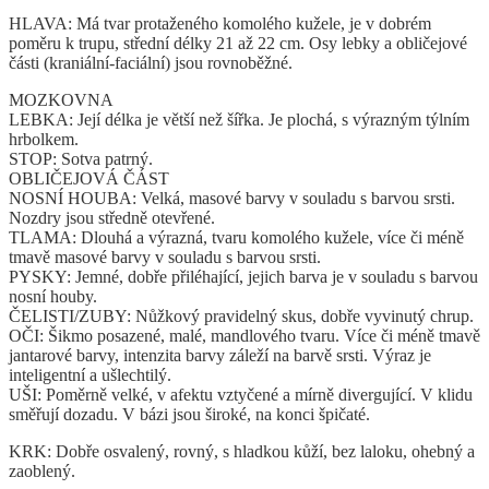
HLAVA: Má tvar protaženého komolého kužele, je v dobrém
poměru k trupu, střední délky 21 až 22 cm. Osy lebky a obličejové
části (kraniální-faciální) jsou rovnoběžné.
MOZKOVNA
LEBKA: Její délka je větší než šířka. Je plochá, s výrazným týlním
hrbolkem.
STOP: Sotva patrný.
OBLIČEJOVÁ ČÁST
NOSNÍ HOUBA: Velká, masové barvy v souladu s barvou srsti.
Nozdry jsou středně otevřené.
TLAMA: Dlouhá a výrazná, tvaru komolého kužele, více či méně
tmavě masové barvy v souladu s barvou srsti.
PYSKY: Jemné, dobře přiléhající, jejich barva je v souladu s barvou
nosní houby.
ČELISTI/ZUBY: Nůžkový pravidelný skus, dobře vyvinutý chrup.
OČI: Šikmo posazené, malé, mandlového tvaru. Více či méně tmavě
jantarové barvy, intenzita barvy záleží na barvě srsti. Výraz je
inteligentní a ušlechtilý.
UŠI: Poměrně velké, v afektu vztyčené a mírně divergující. V klidu
směřují dozadu. V bázi jsou široké, na konci špičaté.
KRK: Dobře osvalený, rovný, s hladkou kůží, bez laloku, ohebný a
zaoblený.