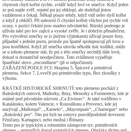
chytrosti chytí kořist rychle, zvlášť když loví ve smečce. Když jeden
ze psů najde zvěř, ostatní psi jej obklopí, ale dodržují jistou
vzdálenost a čekají. Štěkají pouze tehdy, když vidí nebo slyší kořist
a když ji obklíčí. Při nalezení či chytání kořisti všichni psi rychle vrtí
ocasy, v pozici čekání jsou snadno odvolatelní. Ibizský podengo je
užíván také pro lov zajíců a vysoké zvěře. Je i dobrým přinašečem.
Pro vytvoření smečky se (s jistými výjimkami) užívají pouze feny,
případně s jedním psem, protože psi špatně spolupracují při lovu a
jsou konfliktní. Když již smečka ulovila několik tisíc králíků, může
se u tohoto plemene stát, že psi z této smečky nechtějí dále lovit,
dokud si dostatečně neodpočinou. Tuto zvláštnost vyjadřuje
španělské slovo „enconillarse“ (jít si odpočinout).
ZAŘAZENÍ PODLE FCI: Skupina 5, Špicové a primitivní
plemena, Sekce 7, Lovečtí psi primitivního typu, Bez zkoušky z
výkonu.
KRÁTKÉ HISTORICKÉ SHRNUTÍ: toto plemeno pochází z
Baleárských ostrovů, Mallorky, Ibizy, Menorky a Formentery, kde je
známé pod původním názvem „Ca Eivissec“. Je také rozšířeno v
Katalánsku, kolem Valencie, v Roussillonu a Provenci, kde jej
nazývají „Mallorquí“, „Xarnelo“, „Mayorquais“, „Charnegue“ nebo
„Baleárský pes“. Tito psi byli na ostrovy pravděpodobně dovezeni
Féničany, Kartaginci, nebo možná i Římany.
Tento pes je typickým a robustním zástupcem tzv. primitivních
plemen – nejstarších dosud existujících plemen. Obrázky těchto psů