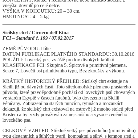
vnějšku dovnitř po celé délce.
VÝŠKA V KOHOUTKU: 20 – 30 cm.
HMOTNOST: 4 – 5 kg
Sicilský chrt / Cirneco dell´Etna
FCI – Standard č. 199 / 07.02.2017
ZEMĚ PŮVODU: Itálie
DATUM PUBLIKACE PLATNÉHO STANDARDU: 30.10.2016
POUŽITÍ: Lovecký pes, zvláště pro lov divokých králíků.
KLASIFIKACE FCI: Skupina 5, Špicové a primitivní plemena,
Sekce 7, Lovečtí psi primitivního typu, Bez zkoušky z výkonu.
KRÁTKÝ HISTORICKÝ PŘEHLED: Sicilský chrt existuje na
Sicílii již od dávných časů. Toto středomořské plemeno prastarého
původu, které pravděpodobně pochází od loveckých psů chovaných
ve starém Egyptě v časech faraónů, bylo dovezeno na Sicílii
Féničany. Zobrazení na starých mincích, rytinách a mozaikách
dokazují, že sicilský chrt existoval na ostrově již mnoho století před
Kristem a byl vždy považován za nejstaršího a vysoce ceněného
loveckého psa.
CELKOVÝ VZHLED: Středně velký pes původního (primitivního)
typu elegantních a štíhlých tvarů, kompaktní a silný, s jemnou srstí a