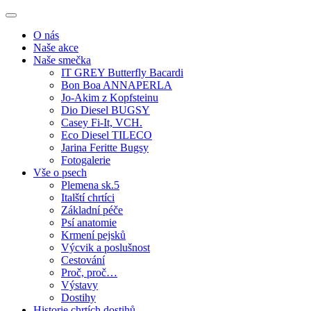
Skip
to
O nás
content
Naše akce
Naše smečka
IT GREY Butterfly Bacardi
Bon Boa ANNAPERLA
Jo-Akim z Kopfsteinu
Dio Diesel BUGSY
Casey Fi-It, VCH.
Eco Diesel TILECO
Jarina Feritte Bugsy
Fotogalerie
Vše o psech
Plemena sk.5
Italští chrtíci
Základní péče
Psí anatomie
Krmení pejsků
Výcvik a poslušnost
Cestování
Proč, proč…
Výstavy
Dostihy
Historie chrtích dostihů