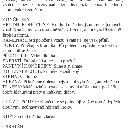
vzhled. Je pevně stočený nad páteří a leží blízko stehna. Je jednou
nebo dvakrát zatočený.
KONČETINY
HRUDNÍ KONČETINY: Hrudní končetiny jsou rovné, jemných
kostí. Končetiny jsou rovnoběžné až k zemi, a tím vytváří středně
širokou frontu.
RAMENA: Dosti položená vzadu, svalnatá, ne však příliš.
LOKTY: Přiléhají k hrudníku. Při pohledu zepředu jsou lokty v
jedné linii se žebry.
PŘEDLOKTÍ: Velmi dlouhá
ZÁPRSTÍ: Dobrá délka, rovná a pružná
PÁNEVNÍ KONČETINY: Silné a svalnaté
KOLENNÍ KLOUB: Přiměřeně zaúhlený
STEHNO: Dlouhé
HLEZNA: Přiměřeně úhlená, nejsou ani vybočená, ani vbočená
TLAPKY: Malé, úzké a pevné, se silnými nášlapnými polštářky,
dobře klenutými prsty a krátkými drápy.
CHŮZE / POHYB: Končetiny se pohybují svižně rovně dopředu
dlouhými, neúnavnými hbitými kroky.
KŮŽE: Velmi měkká, vláčná
OSRSTĚNÍ