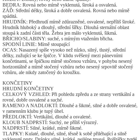
BEDRA: Rovná nebo mírně vyklenutá, široká a osvalená.
ZÁĎ: Střední délky, široká a dobře osvalená. Rovná nebo mírně
spáditá.
HRUDNÍK: Předhrudí mírně zdůrazněné, osvalené, nepříliš široké.
Hrudník hluboký a dlouhý, střední šířky. Dlouhá sternální oblast
stoupá k zadní části těla. Žebra jen málo vyklenutá, šikmá.
BŘICHO/SLABINY: suché, s mírným vtažením břicha.
SPODNÍ LINIE: Mírně stoupající
OCAS: Nasazený spíše vysoko než nízko, silný, tlustý, střední
délky, zužující se ke špičce. V klidu svěšený mezi pánevními
končetinami, se špičkou mírně stočenou vzhůru, v pohybu nesený
horizontálně a mírně stočený vzhůru nebo nesený srpovitě stočený
vzhůru, ale nikdy zatočený do kroužku.
KONČETINY
HRUDNÍ KONČETINY
CELKOVÝ VZHLED: Při pohledu zpředu a ze strany vertikální a
rovné, dobře osvalené a suché.
RAMENO A NADLOKTÍ: Dlouhé a šikmé, silné a dobře osvalené,
v ramenním klubu je tupý úhel.
PŘEDLOKTÍ: Vertikální, dlouhé a osvalené.
KLOUB NADPRSTÍ: Suchý, ne příliš výrazný.
NADPRSTÍ: Silné, krátké, mírně šikmé.
TLAPKY: Kulaté, dlouhé, silné, těsně k sobě přiléhající a silně
vyklenuté prsty. Drápky silné, krátké, nejlépe tmavé. Polštářky tvrdé