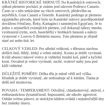
KRÁTKÉ HISTORICKÉ SHRNUTÍ: Na Kanárských ostrovech,
odkud plemeno pochází, je známo pod názvem Podenco Canario.
Často se s ním setkáváme na všech ostrovech, především na
největších, Gran Canarii a Tenerife. Kanárský podengo je plemeno
egyptského původu, které bylo na Kanárské ostrovy pravděpodobně
dováženo Féničany, Řeky, Kartaginci i samotnými Egypťany. Je to
jedno z nejstarších existujících plemen, což dokazují nálezy mnoha
vyobrazení (rytin, soch, basreliéfů) v hrobkách faraonů a nálezy
vystavené v Louvru či Britském muzeu. Toto plemeno je zřejmě
staré asi sedm tisíc let.
CELKOVÝ VZHLED: Pes střední velikosti, s tělesnou stavbou
delších linií, štíhlý, lehký a velmi odolný. Kostra je dobře vyvinutá.
Kvůli absenci tukové vrstvy je viditelný hrudní koš, páteř a kyčelní
kosti. Osvalení je velice vyvinuté, suché, svalové stahy jsou pod
kůží viditelné.
DŮLEŽITÉ POMĚRY: Délka těla je mírně větší než výška.
Hrudník je dobře vyvinutý, ale nedosahuje až k loktům. Tlama je
delší než mozkovna.
POVAHA / TEMPERAMENT: Odvážný, chladnokrevný, aktivní, s
enthusiastickou dynamičností. Impozantní, ale nikoliv agresivní.
Oddán svému pánovi, se stoickým klidem zvládá i nejnáročnější dny
bez známky únavy.