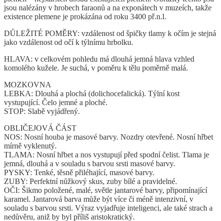
jsou nalézány v hrobech faraonů a na exponátech v muzeích, takže
existence plemene je prokázána od roku 3400 př.n.l.
DŮLEŽITÉ POMĚRY: vzdálenost od špičky tlamy k očím je stejná
jako vzdálenost od očí k týlnímu hrbolku.
HLAVA: v celkovém pohledu má dlouhá jemná hlava vzhled
komolého kužele. Je suchá, v poměru k tělu poměrně malá.
MOZKOVNA
LEBKA: Dlouhá a plochá (dolichocefalická). Týlní kost
vystupující. Čelo jemné a ploché.
STOP: Slabě vyjádřený.
OBLIČEJOVÁ ČÁST
NOS: Nosní houba je masové barvy. Nozdry otevřené. Nosní hřbet
mírně vyklenutý.
TLAMA: Nosní hřbet a nos vystupují před spodní čelist. Tlama je
jemná, dlouhá a v souladu s barvou srsti masové barvy.
PYSKY: Tenké, těsně přiléhající, masové barvy.
ZUBY: Perfektní nůžkový skus, zuby bílé a pravidelné.
OČI: Šikmo položené, malé, světle jantarové barvy, připomínající
karamel. Jantarová barva může být více či méně intenzivní, v
souladu s barvou srsti. Výraz vyjadřuje inteligenci, ale také strach a
nedůvěru, aniž by byl příliš aristokratický.