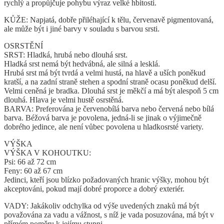
rychlý a propůjčuje pohybu výraz velké hbitosti.
KŮŽE: Napjatá, dobře přiléhající k tělu, červenavě pigmentovaná,
ale může být i jiné barvy v souladu s barvou srsti.
OSRSTĚNÍ
SRST: Hladká, hrubá nebo dlouhá srst.
Hladká srst nemá být hedvábná, ale silná a lesklá.
Hrubá srst má být tvrdá a velmi hustá, na hlavě a uších poněkud
kratší, a na zadní straně stehen a spodní straně ocasu poněkud delší.
Velmi ceněná je bradka. Dlouhá srst je měkčí a má být alespoň 5 cm
dlouhá. Hlava je velmi hustě osrstěná.
BARVA: Preferována je červenobílá barva nebo červená nebo bílá
barva. Béžová barva je povolena, jedná-li se jinak o výjimečně
dobrého jedince, ale není vůbec povolena u hladkosrsté variety.
VÝŠKA
VÝŠKA V KOHOUTKU:
Psi: 66 až 72 cm
Feny: 60 až 67 cm
Jedinci, kteří jsou blízko požadovaných hranic výšky, mohou být
akceptováni, pokud mají dobré proporce a dobrý exteriér.
VADY: Jakákoliv odchylka od výše uvedených znaků má být
považována za vadu a vážnost, s níž je vada posuzována, má být v
přímém poměru k jejímu stupni.