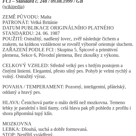
FCI – Standard č. 248 / 09.08.1999 / GB
(wikipedia)
ZEMĚ PŮVODU: Malta
PATRONÁT: Velká Británie
DATUM PUBLIKACE ORIGINÁLNÍHO PLATNÉHO
STANDARDU: 24. 06. 1987
POUŽITÍ: Ostražitý, nadšený lovec, zvěř následuje čichem a
zrakem, na krátkou vzdálenost se rovněž výborně orientuje sluchem.
ZAŘAZENÍ PODLE FCI : Skupina 5, Špicové a primitivní
plemena, Sekce 6, Původní plemena, Bez zkoušky z výkonu.
CELKOVÝ VZHLED: Středně velký pes s hrdým postojem a
čistými liniemi. Elegantní, přesto silný pes. Pohyb je velmi rychlý a
volný. Ostražitý výraz.
POVAHA / TEMPERAMENT: Pozorný, inteligentní, přátelský,
oddaný a hravý pes.
HLAVA: Čenichová partie o málo delší než mozkovna. Temeno
lebky je paralelní s linií tlamy, celá hlava pak při pohledu z profilu i
shora připomíná tupý klín.
MOZKOVNA
LEBKA: Dlouhá, suchá a dobře formovaná.
STOP: Nepříliš vyjádřený.