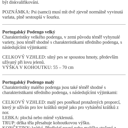
být diskvalifikováni.
POZNÁMKA: Psi (samci) musí mít dvě zjevně normálně vyvinutá
varlata, plně sestouplá v šourku.
Portugalský Podengo velký
Charakteristiky velkého podenga, v zemi původu téměř vyhynulé
variety, jsou téměř shodné s charakteristikami středního podenga, s
následujícími výjimkami:
CELKOVÝ VZHLED: silný pes se spoustou hmoty, především
užívaný při lovu jelenů.
VÝŠKA V KOHOUTKU: 55 – 70 cm
Portugalský Podengo malý
Charakteristiky malého podenga jsou také téměř shodné s
charakteristikami středního podenga, s následujícími výjimkami:
CELKOVÝ VZHLED: malý pes poněkud protažených proporcí,
který je užíván pro lov králíků stejně jako pro vyhánění králíků z
nor.
LEBKA: plochá nebo mírně vyklenutá.
TRUP: délka těla přesahuje kohoutkovou výšku.
KONČETINY: krátké. Předloktí rovné nebo maličko stočené z