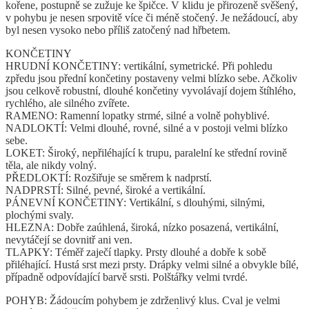
kořene, postupně se zužuje ke špičce. V klidu je přirozeně svěšený,
v pohybu je nesen srpovitě více či méně stočený. Je nežádoucí, aby
byl nesen vysoko nebo příliš zatočený nad hřbetem.
KONČETINY
HRUDNÍ KONČETINY: vertikální, symetrické. Při pohledu
zpředu jsou přední končetiny postaveny velmi blízko sebe. Ačkoliv
jsou celkově robustní, dlouhé končetiny vyvolávají dojem štíhlého,
rychlého, ale silného zvířete.
RAMENO: Ramenní lopatky strmé, silné a volně pohyblivé.
NADLOKTÍ: Velmi dlouhé, rovné, silné a v postoji velmi blízko
sebe.
LOKET: Široký, nepřiléhající k trupu, paralelní ke střední rovině
těla, ale nikdy volný.
PŘEDLOKTÍ: Rozšiřuje se směrem k nadprstí.
NADPRSTÍ: Silné, pevné, široké a vertikální.
PÁNEVNÍ KONČETINY: Vertikální, s dlouhými, silnými,
plochými svaly.
HLEZNA: Dobře zaúhlená, široká, nízko posazená, vertikální,
nevytáčejí se dovnitř ani ven.
TLAPKY: Téměř zaječí tlapky. Prsty dlouhé a dobře k sobě
přiléhající. Hustá srst mezi prsty. Drápky velmi silné a obvykle bílé,
případně odpovídající barvě srsti. Polštářky velmi tvrdé.
POHYB: Žádoucím pohybem je zdrženlivý klus. Cval je velmi