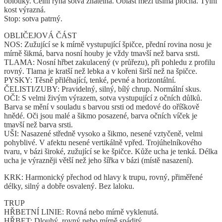
oblouky. Čelní rýha sotva znatelná. Oblast mezi ušima plochá. Týlní
kost výrazná.
Stop: sotva patrný.
OBLIČEJOVÁ ČÁST
NOS: Zužující se k mírně vystupující špičce, přední rovina nosu je
mírně šikmá, barva nosní houby je vždy tmavší než barva srsti.
TLAMA: Nosní hřbet zakulacený (v průřezu), při pohledu z profilu
rovný. Tlama je kratší než lebka a v kořeni širší než na špičce.
PYSKY: Těsně přiléhající, tenké, pevné a horizontální.
ČELISTI/ZUBY: Pravidelný, silný, bílý chrup. Normální skus.
OČI: S velmi živým výrazem, sotva vystupující z očních důlků.
Barva se mění v souladu s barvou srsti od medové do oříškově
hnědé. Oči jsou malé a šikmo posazené, barva očních víček je
tmavší než barva srsti.
UŠI: Nasazené středně vysoko a šikmo, nesené vztyčeně, velmi
pohyblivé. V afektu nesené vertikálně vpřed. Trojúhelníkového
tvaru, v bázi široké, zužující se ke špičce. Kůže ucha je tenká. Délka
ucha je výrazněji větší než jeho šířka v bázi (místě nasazení).
KRK: Harmonický přechod od hlavy k trupu, rovný, přiměřené
délky, silný a dobře osvalený. Bez laloku.
TRUP
HŘBETNÍ LINIE: Rovná nebo mírně vyklenutá.
HŘBET: Dlouhý, rovný nebo mírně spáditý.