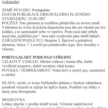
(wikipedia)
ZEMĚ PŮVODU: Portugalsko
DATUM PUBLIKACE ORIGINÁLNÍHO PLATNÉHO
STANDARDU: 25.09.1967
POUŽITÍ: Toto plemeno je rozšířeno především na severu země.
Vzhledem ke svým fyzickým dispozicím jsou tito psi vhodní pro lov
králíků, a to samostatně nebo ve smečce. Proto jsou také někdy
nazýváni „králičími psy“. Jsou také oceňováni jako dobří hlídači.
ZAŘAZENÍ PODLE FCI: Skupina 5, Špicové a primitivní
plemena, Sekce 7, Lovečtí psi primitivního typu, Bez zkoušky z
výkonu.
PORTUGALSKÝ PODENGO STŘEDNÍ
CELKOVÝ VZHLED: Střední velikost i hmota těla, dobře
vyvážené proporce, dobré osvalení, silná kostra.
POVAHA / TEMPERAMENT: Velmi živý a chytrý pes, nenáročný
a odolný.
HLAVA: suchá, ve tvaru čtyřbokého jehlanu s širokou základnou,
poměrně výrazně se zužuje ke špičce tlamy. Podélné osy lebky a
tlamy jsou divergentní.
MOZKOVNA
Lebka: plochá, v profilu téměř rovná. Výrazné nadočnicové