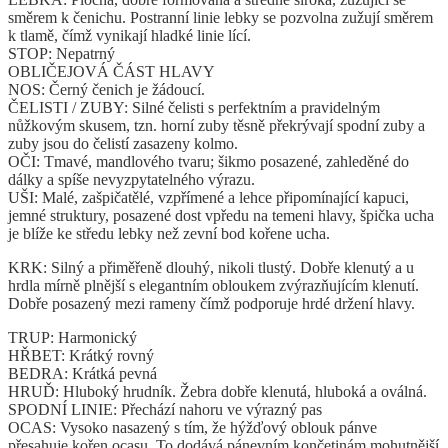
směrem k čenichu. Postranní linie lebky se pozvolna zužují směrem
k tlamě, čímž vynikají hladké linie lící.
STOP: Nepatrný
OBLIČEJOVÁ ČÁST HLAVY
NOS: Černý čenich je žádoucí.
ČELISTI / ZUBY: Silné čelisti s perfektním a pravidelným
nůžkovým skusem, tzn. horní zuby těsně překrývají spodní zuby a
zuby jsou do čelistí zasazeny kolmo.
OČI: Tmavé, mandlového tvaru; šikmo posazené, zahleděné do
dálky a spíše nevyzpytatelného výrazu.
UŠI: Malé, zašpičatělé, vzpřímené a lehce připomínající kapuci,
jemné struktury, posazené dost vpředu na temeni hlavy, špička ucha
je blíže ke středu lebky než zevní bod kořene ucha.
KRK: Silný a přiměřeně dlouhý, nikoli tlustý. Dobře klenutý a u
hrdla mírně plnější s elegantním obloukem zvýrazňujícím klenutí.
Dobře posazený mezi rameny čímž podporuje hrdé držení hlavy.
TRUP: Harmonický
HŘBET: Krátký rovný
BEDRA: Krátká pevná
HRUĎ: Hluboký hrudník. Žebra dobře klenutá, hluboká a oválná.
SPODNÍ LINIE: Přechází nahoru ve výrazný pas
OCAS: Vysoko nasazený s tím, že hýžďový oblouk pánve
přesahuje kořen ocasu. To dodává pánevním končetinám mohutnější