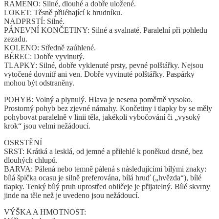
RAMENO: Silné, dlouhé a dobře uložené.
LOKET: Těsně přiléhající k hrudníku.
NADPRSTÍ: Silné.
PÁNEVNÍ KONČETINY: Silné a svalnaté. Paralelní při pohledu
zezadu.
KOLENO: Středně zaúhlené.
BÉREC: Dobře vyvinutý.
TLAPKY: Silné, dobře vyklenuté prsty, pevné polštářky. Nejsou
vytočené dovnitř ani ven. Dobře vyvinuté polštářky. Paspárky
mohou být odstraněny.
POHYB: Volný a plynulý. Hlava je nesena poměrně vysoko.
Prostorný pohyb bez zjevné námahy. Končetiny i tlapky by se měly
pohybovat paralelně v linii těla, jakékoli vybočování či „vysoký
krok“ jsou velmi nežádoucí.
OSRSTĚNÍ
SRST: Krátká a lesklá, od jemné a přilehlé k poněkud drsné, bez
dlouhých chlupů.
BARVA: Pálená nebo temně pálená s následujícími bílými znaky:
bílá špička ocasu je silně preferována, bílá hruď („hvězda“), bílé
tlapky. Tenký bílý pruh uprostřed obličeje je přijatelný. Bílé skvrny
jinde na těle než je uvedeno jsou nežádoucí.
VÝŠKA A HMOTNOST: