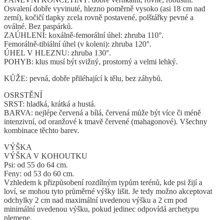
Osvalení dobře vyvinuté, hlezno poměrně vysoko (asi 18 cm nad
zemí), kočičí tlapky zcela rovně postavené, polštářky pevné a
oválné. Bez paspárků.
ZAÚHLENÍ: koxálně-femorální úhel: zhruba 110°.
Femorálně-tibiální úhel (v koleni): zhruba 120°.
ÚHEL V HLEZNU: zhruba 130°.
POHYB: klus musí být svižný, prostorný a velmi lehký.
KŮŽE: pevná, dobře přiléhající k tělu, bez záhybů.
OSRSTĚNÍ
SRST: hladká, krátká a hustá.
BARVA: nejlépe červená a bílá, červená může být více či méně
intenzivní, od oranžové k tmavě červené (mahagonové). Všechny
kombinace těchto barev.
VÝŠKA
VÝŠKA V KOHOUTKU
Psi: od 55 do 64 cm.
Feny: od 53 do 60 cm.
Vzhledem k přizpůsobení rozdílným typům terénů, kde psi žijí a
loví, se mohou tyto průměrné výšky lišit. Je tedy možno akceptovat
odchylky 2 cm nad maximální uvedenou výšku a 2 cm pod
minimální uvedenou výšku, pokud jedinec odpovídá archetypu
plemene.