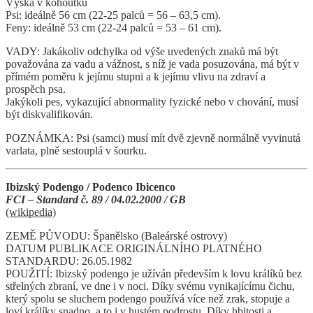
Výška v kohoutku
Psi: ideálně 56 cm (22-25 palců = 56 – 63,5 cm).
Feny: ideálně 53 cm (22-24 palců = 53 – 61 cm).
VADY: Jakákoliv odchylka od výše uvedených znaků má být
považována za vadu a vážnost, s níž je vada posuzována, má být v
přímém poměru k jejímu stupni a k jejímu vlivu na zdraví a
prospěch psa.
Jakýkoli pes, vykazující abnormality fyzické nebo v chování, musí
být diskvalifikován.
POZNÁMKA: Psi (samci) musí mít dvě zjevně normálně vyvinutá
varlata, plně sestouplá v šourku.
Ibizský Podengo / Podenco Ibicenco
FCI – Standard č. 89 / 04.02.2000 / GB
(wikipedia)
ZEMĚ PŮVODU: Španělsko (Baleárské ostrovy)
DATUM PUBLIKACE ORIGINÁLNÍHO PLATNÉHO
STANDARDU: 26.05.1982
POUŽITÍ: Ibizský podengo je užíván především k lovu králíků bez
střelných zbraní, ve dne i v noci. Díky svému vynikajícímu čichu,
který spolu se sluchem podengo používá více než zrak, stopuje a
loví králíky snadno, a to i v hustém podrostu. Díky hbitosti a