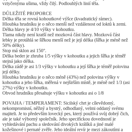
vztyčenýma ušima, vždy čilý. Podlouhlých linií těla.
DŮLEŽITÉ PROPORCE
Délka těla se rovná kohoutkové výšce (kvadratický rámec).
Hloubka hrudníku je o něco menší než vzdálenost od loktů k zemi.
Délka hlavy je 4/10 výšky v kohoutku.
Tlama nikdy není kratší než mozková část hlavy. Mozková část
lebky je protáhlá se šířkou menší než je její délka (šířka je méně než
50% délky).
Stop má sklon asi 150°.
Délka beder je zhruba 1/5 výšky v kohoutku a jejich šířka je téměř
stejná jako délka.
Délka zádě je asi 1/3 výšky v kohoutku a její šířka je téměř polovina
její délky.
Hloubka hrudníku je o něco méně (43%) než polovina výšky v
kohoutku a jeho šířka, měřená v nejširším místě, je méně než 1/3 (asi
27%) výšky v kohoutku.
Obvod hrudníku přesahuje výšku v kohoutku asi o 1/8
POVAHA / TEMPERAMENT: Sicilský chrt je cílevědomý,
nekompromisní, něžný a bystrý, odhodlaný, velmi oddaný svému
majiteli. Je to především lovecký pes, který používá svůj dobrý čich,
ale je také výborný společník. Jeho specifickou dovedností je
vyhledávání pachu a sledování divokých králíků a jiné malé
kožešinové i pernaté zvěře. Jeho ideální revír je mezi zákoutími a