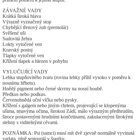
ZÁVAŽNÉ VADY
Krátká široká hlava
Výrazně vyznačený stop
Chybějící třenový zub (premolár)
Svěšené uši
Sudovitá žebra
Lokty vytočené ven
Kravský postoj
Tlapky vytočené ven
Křížení tlapek a hlezen v pohybu
VYLUČUJÍCÍ VADY
Lebka stupňovitého tvaru (rovina lebky příliš vysoko v poměru k
nosnímu hřbetu).
Hnědý pigment nebo černé skvrny na nosní houbě.
Předkus nebo podkus.
Červenohnědá oční víčka nebo pysky.
Křížení s galgem nebo jiným chrtem, projevující se klopenýma
ušima, tmavýma očima, širokou Zádí, málo výrazným předhrudím,
široce postavenými hrudními končetinami, zakulacenými širokými
stehny s viditelnými cévami.
POZNÁMKA: Psi (samci) musí mít dvě zjevně normálně vyvinutá
varlata, plně sestouplá v šourku.