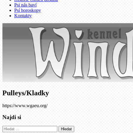
Psi nás baví
Psí horoskopy
Kontakty
Pulleys/Kladky
https://www.wgaeu.org/
Najdi si
Vyhledávání