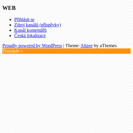
WEB
Přihlásit se
Zdroj kanálů (příspěvky)
Kanál komentářů
Česká lokalizace
Proudly powered by WordPress
|
Theme:
Alizee
by aThemes
Translate »